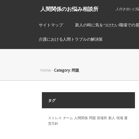
人間関係のお悩み相談所
人付き合いに
サイトマップ
新人の時に気をつけたい職場での
介護における人間トラブルの解決策
Home
-
Category: 問題
タグ
ストレス
チーム
人間関係
問題
居場所
新人
現場
運
営方針